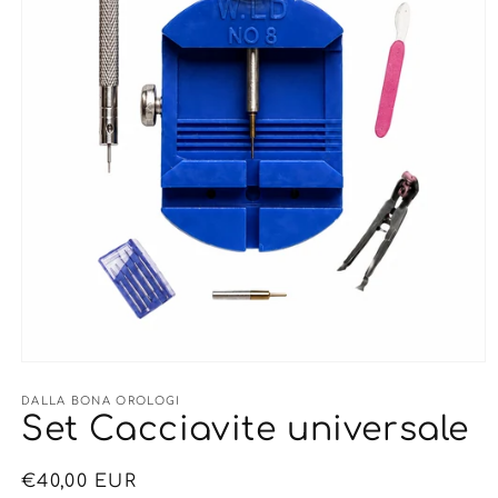
Apri
contenuti
multimediali
DALLA BONA OROLOGI
1
Set Cacciavite universale
in
finestra
modale
Prezzo
€40,00 EUR