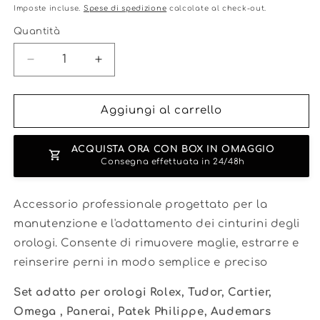
di
Imposte incluse.
Spese di spedizione
calcolate al check-out.
listino
Quantità
Diminuisci
Aumenta
quantità
quantità
per
per
Set
Set
Aggiungi al carrello
Cacciavite
Cacciavite
universale
universale
ACQUISTA ORA CON BOX IN OMAGGIO
Consegna effettuata in 24/48h
Accessorio professionale progettato per la
manutenzione e l'adattamento dei cinturini degli
orologi. Consente di rimuovere maglie, estrarre e
reinserire perni in modo semplice e preciso
Set adatto per orologi Rolex, Tudor, Cartier,
Omega , Panerai, Patek Philippe, Audemars