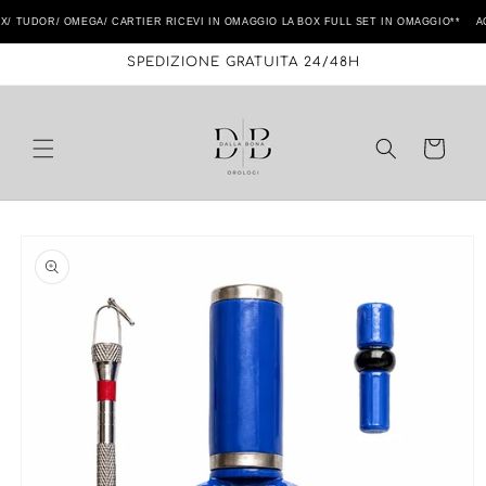
Vai
direttamente
TUDOR/ OMEGA/ CARTIER RICEVI IN OMAGGIO LA BOX FULL SET IN OMAGGIO** ACQ
ai contenuti
SPEDIZIONE GRATUITA 24/48H
Carrello
Passa alle
informazioni
sul prodotto