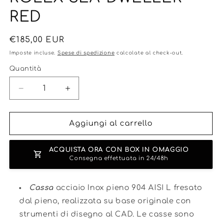
RED
Prezzo
€185,00 EUR
di
Imposte incluse.
Spese di spedizione
calcolate al check-out.
listino
Quantità
Diminuisci
Aumenta
quantità
quantità
per
per
ROLEX
ROLEX
Aggiungi al carrello
SEA-
SEA-
DWELLER
DWELLER
ACQUISTA ORA CON BOX IN OMAGGIO
RED
RED
Consegna effettuata in 24/48h
Cassa
acciaio Inox pieno 904 AISI L fresato
dal pieno, realizzata su base originale con
strumenti di disegno al CAD. Le casse sono