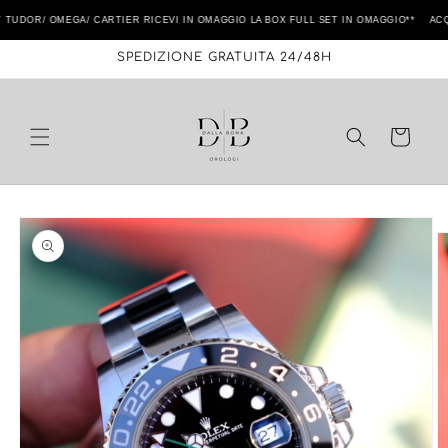
Vai
direttamente
DOR/ OMEGA/ CARTIER RICEVI IN OMAGGIO LA BOX FULL SET IN OMAGGIO** ACQUI
ai contenuti
SPEDIZIONE GRATUITA 24/48H
Carrello
Passa alle
informazioni
sul prodotto