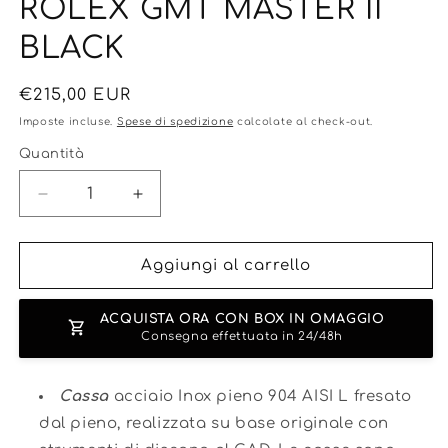
ROLEX GMT MASTER II
BLACK
Prezzo
€215,00 EUR
di
Imposte incluse.
Spese di spedizione
calcolate al check-out.
listino
Quantità
Diminuisci
Aumenta
quantità
quantità
per
per
ROLEX
ROLEX
Aggiungi al carrello
GMT
GMT
MASTER
MASTER
ACQUISTA ORA CON BOX IN OMAGGIO
II
II
Consegna effettuata in 24/48h
BLACK
BLACK
Cassa
acciaio Inox pieno 904 AISI L fresato
dal pieno, realizzata su base originale con