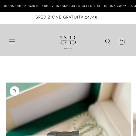
Vai
direttamente
DOR/ OMEGA/ CARTIER RICEVI IN OMAGGIO LA BOX FULL SET IN OMAGGIO** ACQUIS
ai contenuti
SPEDIZIONE GRATUITA 24/48H
Carrello
Passa alle
informazioni
sul prodotto