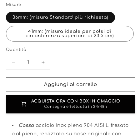
listino
Misure
36mm: (misura Standard più richiesta)
41mm: (misura ideale per polsi di
circonferenza superiore ai 23.5 cm)
Quantità
Diminuisci
Aumenta
quantità
quantità
per
per
ROLEX
ROLEX
Aggiungi al carrello
DATEJUST
DATEJUST
JUBILEE
JUBILEE
ACQUISTA ORA CON BOX IN OMAGGIO
FLUTED
FLUTED
Consegna effettuata in 24/48h
BLU
BLU
MOTIF
MOTIF
Cassa
acciaio Inox pieno 904 AISI L fresato
dal pieno, realizzata su base originale con