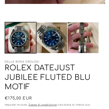
m
Apri
contenuti
multimediali
1
in
finestra
modale
DALLA BONA OROLOGI
ROLEX DATEJUST
JUBILEE FLUTED BLU
MOTIF
Prezzo
€175,00 EUR
di
Imposte incluse.
Spese di spedizione
calcolate al check-out.