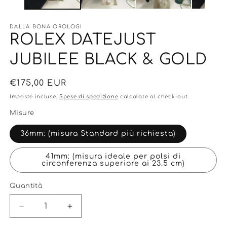
DALLA BONA OROLOGI
ROLEX DATEJUST
JUBILEE BLACK & GOLD
Prezzo
€175,00 EUR
di
Imposte incluse.
Spese di spedizione
calcolate al check-out.
listino
Misure
36mm: (misura Standard più richiesta)
41mm: (misura ideale per polsi di
circonferenza superiore ai 23.5 cm)
Quantità
Diminuisci
Aumenta
quantità
quantità