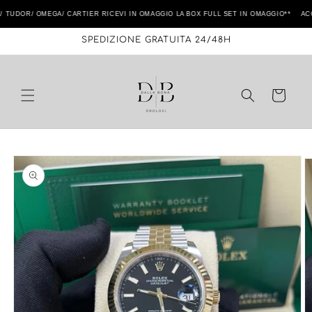
Vai
direttamente
DOR/ OMEGA/ CARTIER RICEVI IN OMAGGIO LA BOX FULL SET IN OMAGGIO** ACQUI
ai contenuti
SPEDIZIONE GRATUITA 24/48H
Carrello
Passa alle
informazioni
sul prodotto