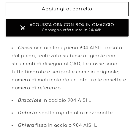
per
per
ROLEX
ROLEX
Aggiungi al carrello
DATEJUST
DATEJUST
JUBILEE
JUBILEE
ACQUISTA ORA CON BOX IN OMAGGIO
BLACK
BLACK
Consegna effettuata in 24/48h
&amp;
&amp;
GOLD
GOLD
Cassa
acciaio Inox pieno 904 AISI L fresato
dal pieno, realizzata su base originale con
strumenti di disegno al CAD. Le casse sono
tutte timbrate e serigrafie come in originale:
numero di matricola da un lato tra le ansette e
numero di referenza
Bracciale
in acciaio 904 AISI L
Datario
:
scatto rapido alla mezzanotte
Ghiera
fissa in acciaio 904 AISI L